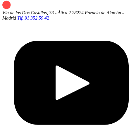
Vía de las Dos Castillas, 33 - Ática 2
28224 Pozuelo de Alarcón -
Madrid
Tlf. 91 352 59 42