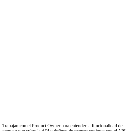
Trabajan con el Product Owner para entender la funcionalidad de
negocio que cubre la API y definen de manera conjunta con el API