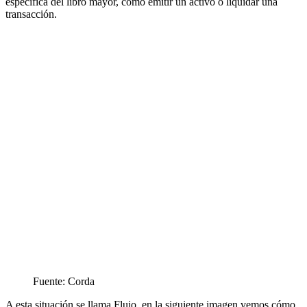
específica del libro mayor, como emitir un activo o liquidar una
transacción.
Fuente: Corda
A esta situación se llama Flujo, en la siguiente imagen vemos cómo